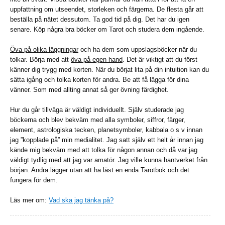
uppfattning om utseendet, storleken och färgerna. De flesta går att
beställa på nätet dessutom. Ta god tid på dig. Det har du igen
senare. Köp några bra böcker om Tarot och studera dem ingående.
Öva på olika läggningar
och ha dem som uppslagsböcker när du
tolkar. Börja med att
öva på egen hand
. Det är viktigt att du först
känner dig trygg med korten. När du börjat lita på din intuition kan du
sätta igång och tolka korten för andra. Be att få lägga för dina
vänner. Som med allting annat så ger övning färdighet.
Hur du går tillväga är väldigt individuellt. Själv studerade jag
böckerna och blev bekväm med alla symboler, siffror, färger,
element, astrologiska tecken, planetsymboler, kabbala o s v innan
jag ”kopplade på” min medialitet. Jag satt själv ett helt år innan jag
kände mig bekväm med att tolka för någon annan och då var jag
väldigt tydlig med att jag var amatör. Jag ville kunna hantverket från
början. Andra lägger utan att ha läst en enda Tarotbok och det
fungera för dem.
Läs mer om:
Vad ska jag tänka på?