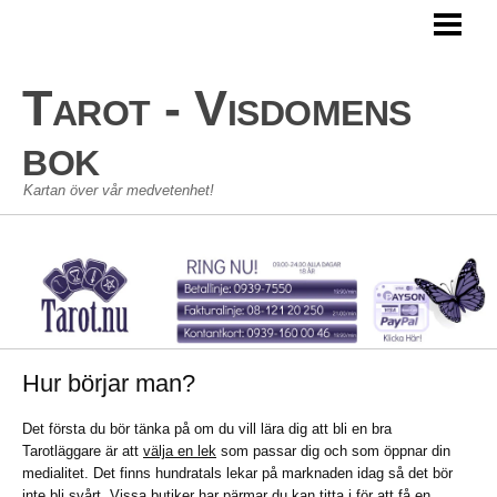
TAROT
TAROTKORT
Tarot - Visdomens
STORA ARKANAN
bok
LILLA ARKANAN
Kartan över vår medvetenhet!
TAROT SKOLAN
KONTAKT
GÄSTBOK
Hur börjar man?
Det första du bör tänka på om du vill lära dig att bli en bra
Tarotläggare är att
välja en lek
som passar dig och som öppnar din
medialitet. Det finns hundratals lekar på marknaden idag så det bör
inte bli svårt. Vissa butiker har pärmar du kan titta i för att få en