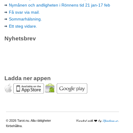
Nymånen och andligheten i Rönnens tid 21 jan-17 feb
Få svar via mail.
Sommarhälsning.
Ett steg vidare.
Nyhetsbrev
Ladda ner appen
© 2026 Tarot.nu. Alla rättigheter
𝒞𝓇𝑒𝒶𝓉𝑒𝒹 𝓌𝒾𝓉𝒽 ❤️️ 𝒷𝓎
𝒮𝓅𝒶𝒹𝒶𝓂.𝓈𝑒
.
förbehållna.