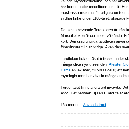
kallade Mysterieskolorna, och har använts 
har korten under medeltiden först till Eu
muslimska morerna. Ytterligare en teori ä
sydfrankrike under 1100-talet, skapade k
De äldsta bevarade Tarotkorten är från I
Marseilleleken är den mest välkända. Fr
kort. Den ursprungliga tarotleken använde
föregångare till vår bridge. Även den sv
Tarotleken fick ett ökat intresse under sl
många olika nya utseenden.
Aleister Cr
Harris
en lek med, till vissa delar, ett h
mytologin men har vävt in många andra t
I ordet tarot finns andra ord invävda. Det
Ator.” Det betyder: Hjulen i Tarot talar At
Läs mer om:
Använda tarot