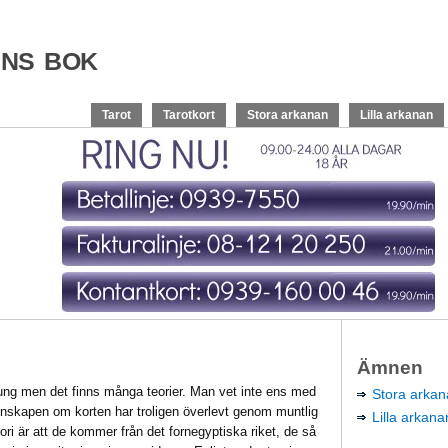
ens bok
Tarot
Tarotkort
Stora arkanan
Lilla arkanan
Ämnen
rung men det finns många teorier. Man vet inte ens med
Stora arka
unskapen om korten har troligen överlevt genom muntlig
Lilla arkana
teori är att de kommer från det fornegyptiska riket, de så