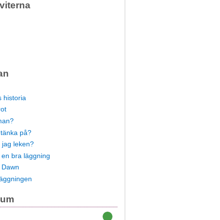
viterna
an
n
 historia
ot
 man?
 tänka på?
 jag leken?
en bra läggning
n Dawn
läggningen
ium