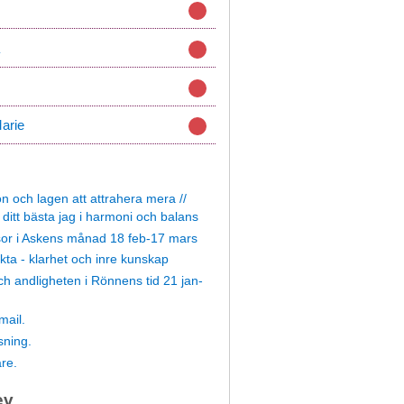
arie
n och lagen att attrahera mera //
ditt bästa jag i harmoni och balans
or i Askens månad 18 feb-17 mars
kta - klarhet och inre kunskap
 andligheten i Rönnens tid 21 jan-
mail.
ning.
are.
ev