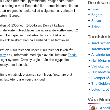
i vissa riter inne i pyramiderna. Enligt andra teorier
De olika s
ropa antingen med Resandefolket, tempelriddare eller de
Svärd
r att en gnostisk sekt kallad albigenserna, verksam i
Bägare
orten i Europa.
Stavar
talien på 1300- och 1400-talen. Den så kallade
Skivor
ån de korten utvecklades vår nuvarande kortlek med 52
s till ett spel som kallades Tarocchi. Det är en
Tarotskol
enska ”killeleken” kan ha samband med tarotleken.
Tarot skola
Tarotkortens
utet av 1800-talet och under 1900-talet har leken fått
Använda tar
owley
t ex, utformade med hjälp av sin illustratör
Frieda
elt eget system. Crowley utgick från den egyptiska
Hur börjar
rossystem i sin lek.
Vad ska jag
Hur hantera
 finns en latinsk ordramsa som lyder: ”rota taro orat
Exempel på 
ors lag. Ator var en egyptisk gud.
The Golde
Lotus Tarot
Våra Med
Angeli