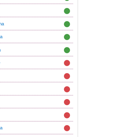
na
na
a
e
la