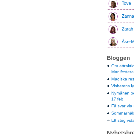
Tove
Zanna
Zarah
Åse-M
Bloggen
Om attraktio
Manifestera 
Magiska res
Vishetens ly
Nymånen och
17 feb
Få svar via 
Sommarhäls
Ett steg vid
Nyhetsbr