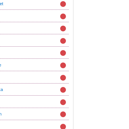
et
e
z
ka
n