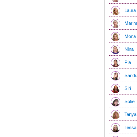
Laura
Marin
Mona
Nina
Pia
Sandr
Siri
Sofie
Tanya
Tessa