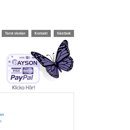
Tarot skolan
Kontakt
Gästbok
nan
n