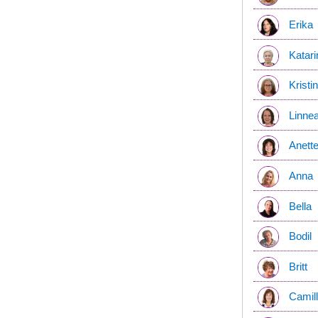
Erika
Katari
Kristi
Linne
Anett
Anna
Bella
Bodil
Britt
Camil