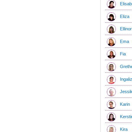
Elisab
Eliza
Ellinor
Ema
Fia
Greth
Ingali
Jessi
Karin
Kersti
Kira