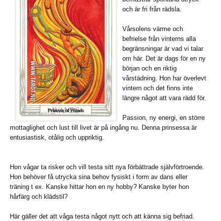
och är fri från rädsla.
Vårsolens värme och
befrielse från vinterns alla
begränsningar är vad vi talar
om här. Det är dags för en ny
början och en riktig
vårstädning. Hon har överlevt
vintern och det finns inte
längre något att vara rädd för.
Passion, ny energi, en större
mottaglighet och lust till livet är på ingång nu. Denna prinsessa är
entusiastisk, otålig och uppriktig.
Hon vågar ta risker och vill testa sitt nya förbättrade självförtroende.
Hon behöver få utrycka sina behov fysiskt i form av dans eller
träning t ex. Kanske hittar hon en ny hobby? Kanske byter hon
hårfärg och klädstil?
Här gäller det att våga testa något nytt och att känna sig befriad.