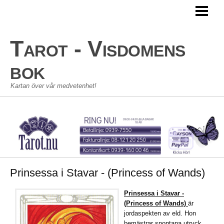
TAROT
TAROTKORT
Tarot - Visdomens
STORA ARKANAN
bok
LILLA ARKANAN
Kartan över vår medvetenhet!
TAROT SKOLAN
KONTAKT
GÄSTBOK
Prinsessa i Stavar - (Princess of Wands)
Prinsessa i Stavar -
(Princess of Wands)
är
jordaspekten av eld. Hon
bemästrar spontana utryck