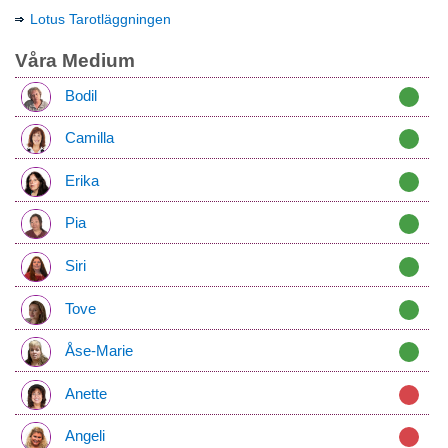
Lotus Tarotläggningen
Våra Medium
Bodil
Camilla
Erika
Pia
Siri
Tove
Åse-Marie
Anette
Angeli