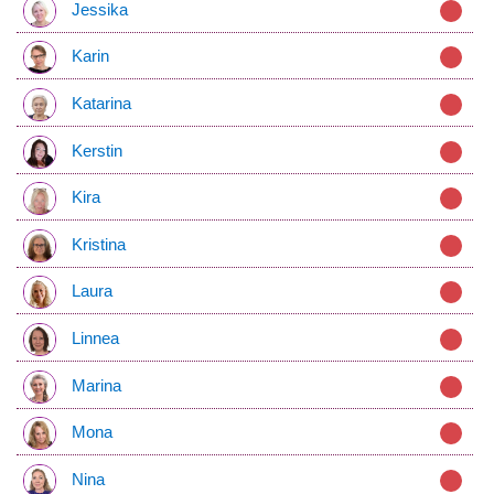
Jessika
Karin
Katarina
Kerstin
Kira
Kristina
Laura
Linnea
Marina
Mona
Nina