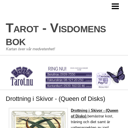
TAROT
TAROTKORT
Tarot - Visdomens
STORA ARKANAN
bok
LILLA ARKANAN
Kartan över vår medvetenhet!
TAROT SKOLAN
KONTAKT
GÄSTBOK
Drottning i Skivor - (Queen of Disks)
Drottning i Skivor - (Queen
of Disks)
bemästrar kost,
träning och diet samt är
vattenaspekten av jord.