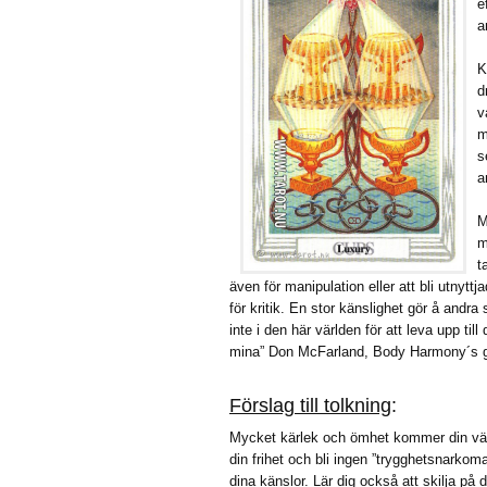
e
a
K
d
v
m
s
a
M
m
t
även för manipulation eller att bli utnyt
för kritik. En stor känslighet gör å andra
inte i den här världen för att leva upp till
mina” Don McFarland, Body Harmony´s 
Förslag till tolkning
:
Mycket kärlek och ömhet kommer din väg.
din frihet och bli ingen ”trygghetsnarkoma
dina känslor. Lär dig också att skilja på 