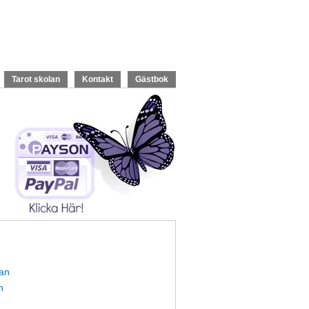
Tarot skolan
Kontakt
Gästbok
nan
n