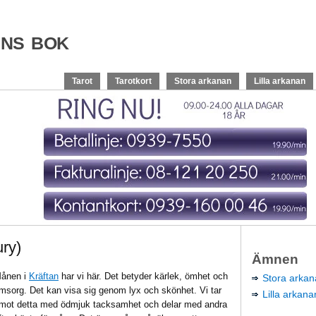
ens bok
Tarot
Tarotkort
Stora arkanan
Lilla arkanan
ury)
Ämnen
ånen i
Kräftan
har vi här. Det betyder kärlek, ömhet och
Stora arka
msorg. Det kan visa sig genom lyx och skönhet. Vi tar
Lilla arkana
mot detta med ödmjuk tacksamhet och delar med andra