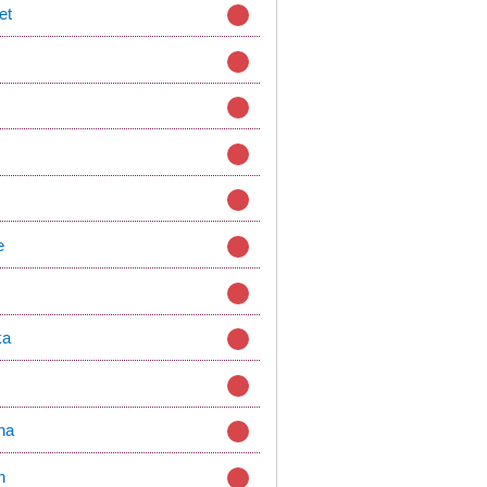
et
e
z
ka
na
n