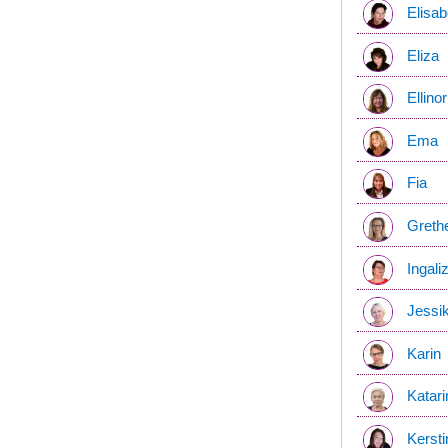
Elisab
Eliza
Ellinor
Ema
Fia
Greth
Ingali
Jessi
Karin
Katari
Kersti