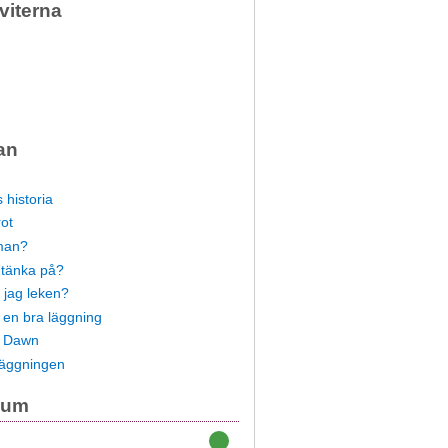
viterna
an
n
 historia
ot
 man?
 tänka på?
 jag leken?
en bra läggning
n Dawn
läggningen
ium