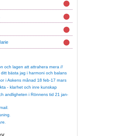
arie
n och lagen att attrahera mera //
ditt bästa jag i harmoni och balans
or i Askens månad 18 feb-17 mars
kta - klarhet och inre kunskap
 andligheten i Rönnens tid 21 jan-
mail.
ning.
are.
ev