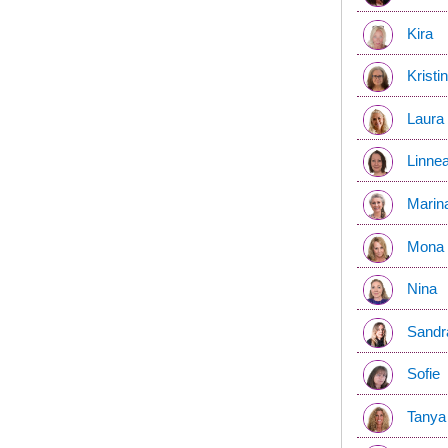
Kira
Kristi
Laura
Linne
Marin
Mona
Nina
Sandr
Sofie
Tanya