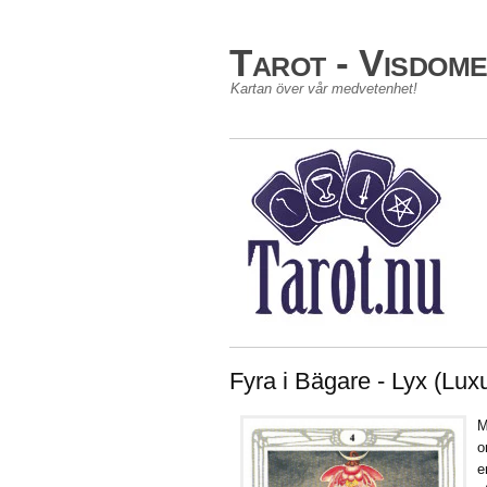
Tarot - Visdom
Kartan över vår medvetenhet!
Fyra i Bägare - Lyx (Lux
M
o
e