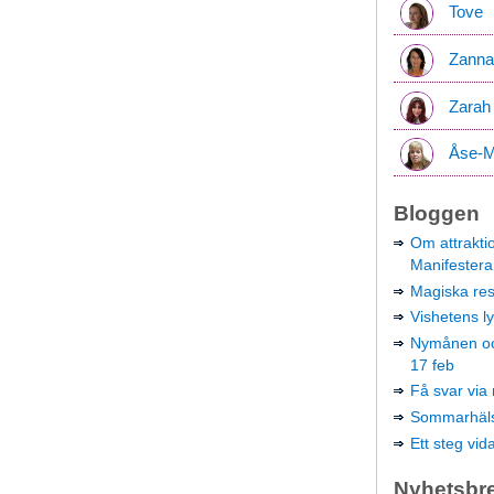
Tove
Zanna
Zarah
Åse-M
Bloggen
Om attraktio
Manifestera 
Magiska res
Vishetens ly
Nymånen och
17 feb
Få svar via 
Sommarhäls
Ett steg vid
Nyhetsbr