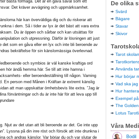
fter bästa förmåga. Det är en gåva såväl som ett
De olika s
nsvar. Det kräver avvägning och uppmärksamhet.
Svärd
Bägare
änslorna här kan överväldiga dig och du riskerar att
Stavar
runkna i dem. Så i tider av lyx är det bäst att vara extra
aksam. Du är öppen och sårbar och kan utsättas för
Skivor
anipulation och utpressning. Därför är lösningen att just
e det som en gåva eller en lyx och inte bli beroende av
Tarotskol
ndras bekräftelse för sin känslomässiga överlevnad.
Tarot skola
Tarotkortens
edberoende och symbios är väl kanske kraftiga ord
Använda tar
en hör ändå hemma här. Se till att inte hamna i
acksamhets- eller beroendeställning till någon. Varning
Hur börjar
tjad. En person med Månen i Kräftan är extremt känslig
Vad ska jag
 sidan att man uppskattar ömhetsbevis lite extra. ”Jag är
Hur hantera
 dina förväntningar och du är inte här för att leva upp till
Exempel på 
grundare
The Golde
Lotus Tarot
Våra Med
 Njut av det utan att bli beroende av det. Ge inte upp
n”. Lyssna på din inre röst och försök att inte drunkna i
Bodil
dina och andras känslor. Var börjar du och var slutar de