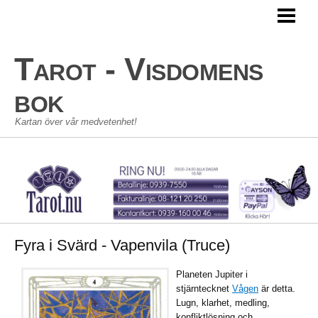
TAROT
TAROTKORT
Tarot - Visdomens
STORA ARKANAN
bok
LILLA ARKANAN
Kartan över vår medvetenhet!
TAROT SKOLAN
KONTAKT
GÄSTBOK
Fyra i Svärd - Vapenvila (Truce)
Planeten Jupiter i
stjärntecknet
Vågen
är detta.
Lugn, klarhet, medling,
konfliktlösning och