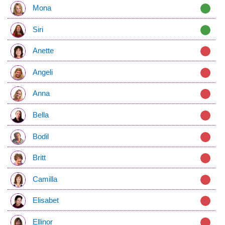
Mona
Siri
Anette
Angeli
Anna
Bella
Bodil
Britt
Camilla
Elisabet
Ellinor