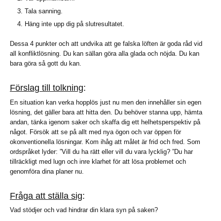
Tala sanning.
Häng inte upp dig på slutresultatet.
Dessa 4 punkter och att undvika att ge falska löften är goda råd vid
all konfliktlösning. Du kan sällan göra alla glada och nöjda. Du kan
bara göra så gott du kan.
Förslag till tolkning
:
En situation kan verka hopplös just nu men den innehåller sin egen
lösning, det gäller bara att hitta den. Du behöver stanna upp, hämta
andan, tänka igenom saker och skaffa dig ett helhetsperspektiv på
något. Försök att se på allt med nya ögon och var öppen för
okonventionella lösningar. Kom ihåg att målet är frid och fred. Som
ordspråket lyder: ”Vill du ha rätt eller vill du vara lycklig? ”Du har
tillräckligt med lugn och inre klarhet för att lösa problemet och
genomföra dina planer nu.
Fråga att ställa sig
:
Vad stödjer och vad hindrar din klara syn på saken?