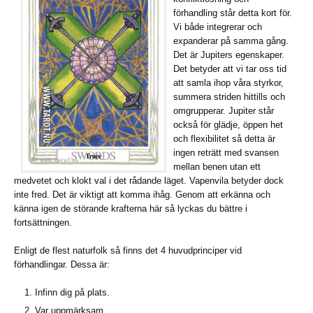
förhandling står detta kort för.
Vi både integrerar och
expanderar på samma gång.
Det är Jupiters egenskaper.
Det betyder att vi tar oss tid
att samla ihop våra styrkor,
summera striden hittills och
omgrupperar. Jupiter står
också för glädje, öppen het
och flexibilitet så detta är
ingen reträtt med svansen
mellan benen utan ett
medvetet och klokt val i det rådande läget. Vapenvila betyder dock
inte fred. Det är viktigt att komma ihåg. Genom att erkänna och
känna igen de störande krafterna här så lyckas du bättre i
fortsättningen.
Enligt de flest naturfolk så finns det 4 huvudprinciper vid
förhandlingar. Dessa är:
Infinn dig på plats.
Var uppmärksam.