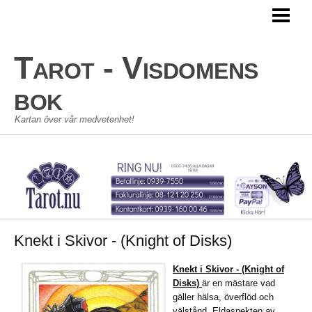
TAROT
TAROTKORT
Tarot - Visdomens
STORA ARKANAN
bok
LILLA ARKANAN
Kartan över vår medvetenhet!
TAROT SKOLAN
KONTAKT
GÄSTBOK
Knekt i Skivor - (Knight of Disks)
Knekt i Skivor - (Knight of
Disks)
är en mästare vad
gäller hälsa, överflöd och
välstånd. Eldaspekten av