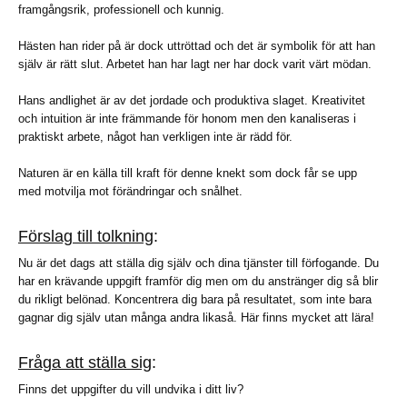
framgångsrik, professionell och kunnig.
Hästen han rider på är dock uttröttad och det är symbolik för att han
själv är rätt slut. Arbetet han har lagt ner har dock varit värt mödan.
Hans andlighet är av det jordade och produktiva slaget. Kreativitet
och intuition är inte främmande för honom men den kanaliseras i
praktiskt arbete, något han verkligen inte är rädd för.
Naturen är en källa till kraft för denne knekt som dock får se upp
med motvilja mot förändringar och snålhet.
Förslag till tolkning
:
Nu är det dags att ställa dig själv och dina tjänster till förfogande. Du
har en krävande uppgift framför dig men om du anstränger dig så blir
du rikligt belönad. Koncentrera dig bara på resultatet, som inte bara
gagnar dig själv utan många andra likaså. Här finns mycket att lära!
Fråga att ställa sig
:
Finns det uppgifter du vill undvika i ditt liv?