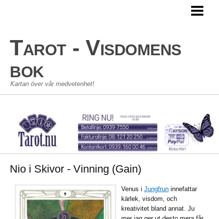
TAROT
TAROTKORT
Tarot - Visdomens
STORA ARKANAN
bok
LILLA ARKANAN
Kartan över vår medvetenhet!
TAROT SKOLAN
KONTAKT
GÄSTBOK
Nio i Skivor - Vinning (Gain)
Venus i
Jungfrun
innefattar
kärlek, visdom, och
kreativitet bland annat. Ju
mer jag ger ut desto mera får