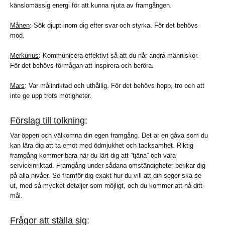
känslomässig energi för att kunna njuta av framgången.
Månen
: Sök djupt inom dig efter svar och styrka. För det behövs
mod.
Merkurius
: Kommunicera effektivt så att du når andra människor.
För det behövs förmågan att inspirera och beröra.
Mars
: Var målinriktad och uthållig. För det behövs hopp, tro och att
inte ge upp trots motigheter.
Förslag till tolkning
:
Var öppen och välkomna din egen framgång. Det är en gåva som du
kan lära dig att ta emot med ödmjukhet och tacksamhet. Riktig
framgång kommer bara när du lärt dig att ”tjäna” och vara
serviceinriktad. Framgång under sådana omständigheter berikar dig
på alla nivåer. Se framför dig exakt hur du vill att din seger ska se
ut, med så mycket detaljer som möjligt, och du kommer att nå ditt
mål.
Frågor att ställa sig
: