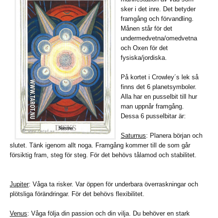
sker i det inre. Det betyder
framgång och förvandling.
Månen står för det
undermedvetna/omedvetna
och Oxen för det
fysiska/jordiska.
På kortet i Crowley´s lek så
finns det 6 planetsymboler.
Alla har en pusselbit till hur
man uppnår framgång.
Dessa 6 pusselbitar är:
Saturnus
: Planera början och
slutet. Tänk igenom allt noga. Framgång kommer till de som går
försiktig fram, steg för steg. För det behövs tålamod och stabilitet.
Jupiter
: Våga ta risker. Var öppen för underbara överraskningar och
plötsliga förändringar. För det behövs flexibilitet.
Venus
: Våga följa din passion och din vilja. Du behöver en stark