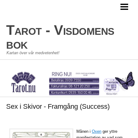
TAROT
TAROTKORT
Tarot - Visdomens
STORA ARKANAN
bok
LILLA ARKANAN
Kartan över vår medvetenhet!
TAROT SKOLAN
KONTAKT
GÄSTBOK
Sex i Skivor - Framgång (Success)
Månen i
Oxen
ger yttre
manifestation av vad som