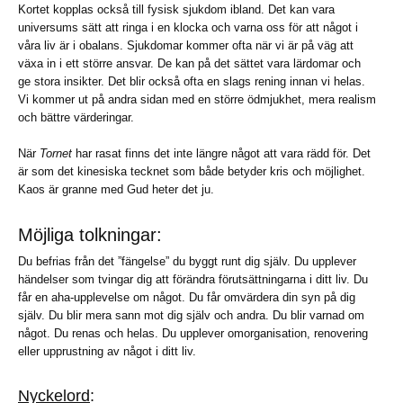
Kortet kopplas också till fysisk sjukdom ibland. Det kan vara
universums sätt att ringa i en klocka och varna oss för att något i
våra liv är i obalans. Sjukdomar kommer ofta när vi är på väg att
växa in i ett större ansvar. De kan på det sättet vara lärdomar och
ge stora insikter. Det blir också ofta en slags rening innan vi helas.
Vi kommer ut på andra sidan med en större ödmjukhet, mera realism
och bättre värderingar.
När
Tornet
har rasat finns det inte längre något att vara rädd för. Det
är som det kinesiska tecknet som både betyder kris och möjlighet.
Kaos är granne med Gud heter det ju.
Möjliga tolkningar:
Du befrias från det ”fängelse” du byggt runt dig själv. Du upplever
händelser som tvingar dig att förändra förutsättningarna i ditt liv. Du
får en aha-upplevelse om något. Du får omvärdera din syn på dig
själv. Du blir mera sann mot dig själv och andra. Du blir varnad om
något. Du renas och helas. Du upplever omorganisation, renovering
eller upprustning av något i ditt liv.
Nyckelord
: