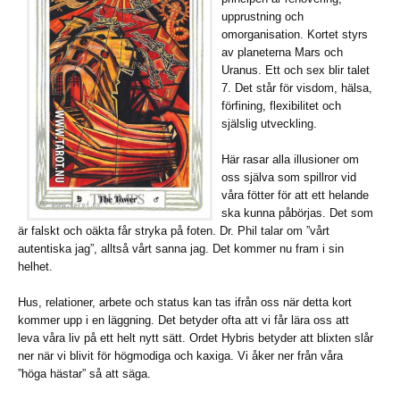
upprustning och
omorganisation. Kortet styrs
av planeterna Mars och
Uranus. Ett och sex blir talet
7. Det står för visdom, hälsa,
förfining, flexibilitet och
själslig utveckling.
Här rasar alla illusioner om
oss själva som spillror vid
våra fötter för att ett helande
ska kunna påbörjas. Det som
är falskt och oäkta får stryka på foten. Dr. Phil talar om ”vårt
autentiska jag”, alltså vårt sanna jag. Det kommer nu fram i sin
helhet.
Hus, relationer, arbete och status kan tas ifrån oss när detta kort
kommer upp i en läggning. Det betyder ofta att vi får lära oss att
leva våra liv på ett helt nytt sätt. Ordet Hybris betyder att blixten slår
ner när vi blivit för högmodiga och kaxiga. Vi åker ner från våra
”höga hästar” så att säga.