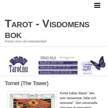
TAROT
TAROTKORT
Tarot - Visdomens
STORA ARKANAN
bok
LILLA ARKANAN
Kartan över vår medvetenhet!
TAROT SKOLAN
KONTAKT
GÄSTBOK
Tornet (The Tower)
Kortet kallas ibland ” den
som restaurerar, helar och
renoverar”. Den universella
principen är renovering,