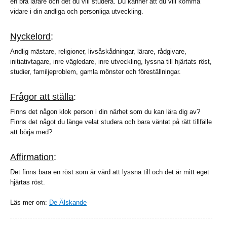
en bra lärare och det du vill studera. Du känner att du vill komma
vidare i din andliga och personliga utveckling.
Nyckelord
:
Andlig mästare, religioner, livsåskådningar, lärare, rådgivare,
initiativtagare, inre vägledare, inre utveckling, lyssna till hjärtats röst,
studier, familjeproblem, gamla mönster och föreställningar.
Frågor att ställa
:
Finns det någon klok person i din närhet som du kan lära dig av?
Finns det något du länge velat studera och bara väntat på rätt tillfälle
att börja med?
Affirmation
:
Det finns bara en röst som är värd att lyssna till och det är mitt eget
hjärtas röst.
Läs mer om:
De Älskande