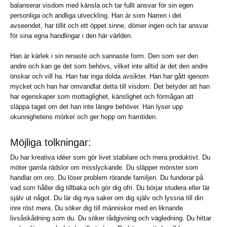
balanserar visdom med känsla och tar fullt ansvar för sin egen
personliga och andliga utveckling. Han är som Narren i det
avseendet, har tillit och ett öppet sinne, dömer ingen och tar ansvar
för sina egna handlingar i den här världen.
Han är kärlek i sin renaste och sannaste form. Den som ser den
andre och kan ge det som behövs, vilket inte alltid är det den andre
önskar och vill ha. Han har inga dolda avsikter. Han har gått igenom
mycket och han har omvandlat detta till visdom. Det betyder att han
har egenskaper som mottaglighet, känslighet och förmågan att
släppa taget om det han inte längre behöver. Han lyser upp
okunnighetens mörker och ger hopp om framtiden.
Möjliga tolkningar:
Du har kreativa idéer som gör livet stabilare och mera produktivt. Du
möter gamla rädslor om misslyckande. Du släpper mönster som
handlar om oro. Du löser problem rörande familjen. Du funderar på
vad som håller dig tillbaka och gör dig ofri. Du börjar studera eller lär
själv ut något. Du lär dig nya saker om dig själv och lyssna till din
inre röst mera. Du söker dig till människor med en liknande
livsåskådning som du. Du söker rådgivning och vägledning. Du hittar