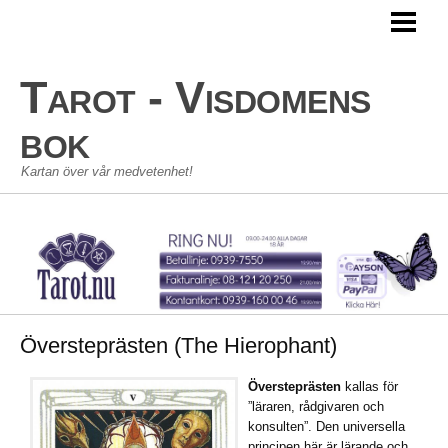
TAROT
TAROTKORT
Tarot - Visdomens
STORA ARKANAN
bok
LILLA ARKANAN
Kartan över vår medvetenhet!
TAROT SKOLAN
KONTAKT
GÄSTBOK
Översteprästen (The Hierophant)
Översteprästen
kallas för
”läraren, rådgivaren och
konsulten”. Den universella
principen här är lärande och