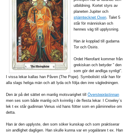
utbildning. Kortet styrs av
planeten Jupiter och
stjärntecknet Oxen
. Talet 5
står för människan och
hennes väg till upplysning.
Han är kopplad till gudarna
Tor och Osiris.
Ordet Hierofant kommer från
grekiskan och betyder ” den
som gör det andliga synligt”.
I vissa lekar kallas han Påven (The Pope). Symboliskt står han för
alla slags heliga män och att lyda och följa den inre vägledningen.
Den är på det sättet en manlig motsvarighet till
Översteprästinnan
men ses som både manlig och kvinnlig i de flesta lekar. I Crowley`s
lek t ex står gudinnan Venus vid hans fötter som en påminnelse om
detta.
Han är den upplyste, den som söker kunskap och som praktiserar
sin andlighet dagligen. Han skulle kunna var en yogalärare t ex. Han