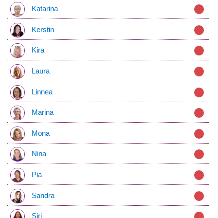
Katarina
Kerstin
Kira
Laura
Linnea
Marina
Mona
Nina
Pia
Sandra
Siri