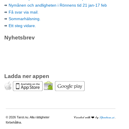
Nymånen och andligheten i Rönnens tid 21 jan-17 feb
Få svar via mail.
Sommarhälsning.
Ett steg vidare.
Nyhetsbrev
Ladda ner appen
© 2026 Tarot.nu. Alla rättigheter
𝒞𝓇𝑒𝒶𝓉𝑒𝒹 𝓌𝒾𝓉𝒽 ❤️️ 𝒷𝓎
𝒮𝓅𝒶𝒹𝒶𝓂.𝓈𝑒
.
förbehållna.