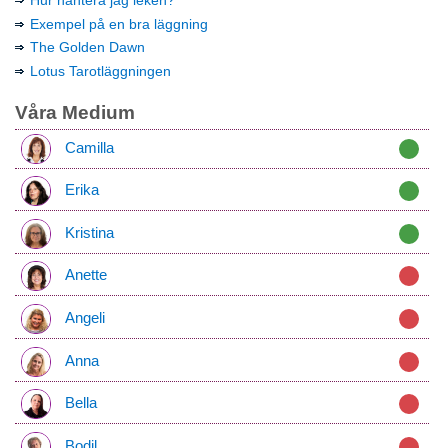
Hur hantera jag leken?
Exempel på en bra läggning
The Golden Dawn
Lotus Tarotläggningen
Våra Medium
Camilla
Erika
Kristina
Anette
Angeli
Anna
Bella
Bodil